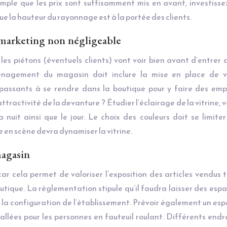
ple que les prix sont suffisamment mis en avant, investiss
e la hauteur du rayonnage est à la portée des clients.
 marketing non négligeable
les piétons (éventuels clients) vont voir bien avant d’entrer 
énagement du magasin doit inclure la mise en place de vi
 passants à se rendre dans la boutique pour y faire des emp
activité de la devanture ? Étudier l’éclairage de la vitrine, ve
 nuit ainsi que le jour. Le choix des couleurs doit se limite
e en scène devra dynamiser la vitrine.
magasin
 cela permet de valoriser l’exposition des articles vendus 
boutique. La réglementation stipule qu’il faudra laisser des esp
 de la configuration de l’établissement. Prévoir également un es
llées pour les personnes en fauteuil roulant. Différents endr