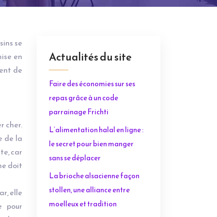
ins se
Actualités du site
mise en
ment de
Faire des économies sur ses
repas grâce à un code
parrainage Frichti
r cher.
L’alimentation halal en ligne :
e de la
le secret pour bien manger
te, car
sans se déplacer
ne doit
La brioche alsacienne façon
stollen, une alliance entre
r, elle
moelleux et tradition
e pour