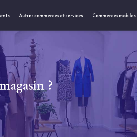
ments
Autres commerces et services
Commerces mobiles
magasin ?