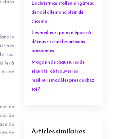
ez dans
Le christmas stollen, un gâteau
de noël allemand plein de
charme
Les meilleurs pains d’épices à
dans le
découvrir chez les artisans
trines
passionnés
lettes.
Magasin de chaussures de
iller à
sécurité : où trouver les
r à une
meilleurs modèles près de chez
soi ?
tout en
aces de
pace de
Articles similaires
oits de