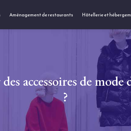
s
Aménagement de restaurants
Hôtellerie et héberge
des accessoires de mode 
?