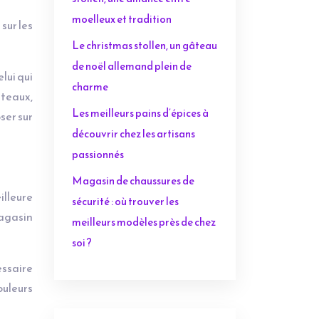
moelleux et tradition
sur les
Le christmas stollen, un gâteau
de noël allemand plein de
lui qui
charme
nteaux,
Les meilleurs pains d’épices à
ser sur
découvrir chez les artisans
passionnés
Magasin de chaussures de
illeure
sécurité : où trouver les
agasin
meilleurs modèles près de chez
soi ?
essaire
ouleurs