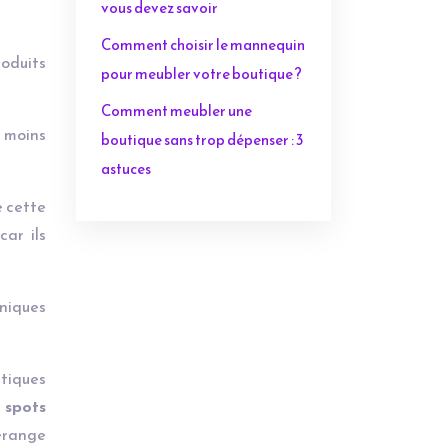
vous devez savoir
Comment choisir le mannequin
roduits
pour meubler votre boutique ?
Comment meubler une
t moins
boutique sans trop dépenser : 3
astuces
e cette
car ils
hniques
stiques
s
spots
dérange