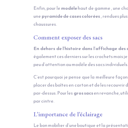
Enfin, pour le
modèle
haut de gamme , une chau
une
pyramide de cases colorées
, rendues plus
chaussures.
Comment exposer des sacs
En dehors de l’histoire dans l’affichage des 
également ces derniers sur les crochets mais je 
peu d’attention au modèle des sacs individuels
C’est pourquoi je pense que la meilleure faço
placer des boîtes en carton et de les recouvrir 
par-dessus. Pour les
gros sacs
en revanche, util
par cintre.
L’importance de l’éclairage
Le bon mobilier d’une boutique et la présentat