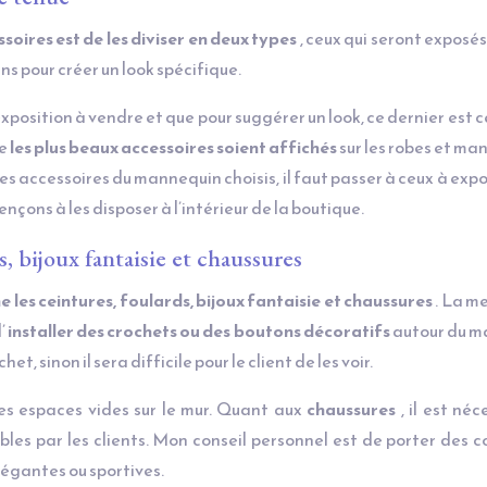
oires est de les diviser en deux types
, ceux qui seront exposés 
ns
pour créer un look spécifique.
exposition à vendre et que pour suggérer un look, ce dernier est ce
ue
les plus beaux accessoires soient affichés
sur les robes et ma
es accessoires du mannequin choisis, il faut passer à ceux à expo
çons à les disposer à l’intérieur de la boutique.
 bijoux fantaisie et chaussures
les ceintures, foulards, bijoux fantaisie et chaussures
. La me
d’
installer des crochets ou des boutons décoratifs
autour du m
, sinon il sera difficile pour le client de les voir.
les espaces vides sur le mur. Quant aux
chaussures
, il est néc
les par les clients. Mon conseil personnel est de porter des c
légantes ou sportives.