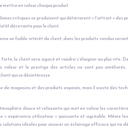
de mettre en valeur chaque produit.
lèmes critiques se produisent qui détériorent « l’attrait » des p
lutôt décevante pour le client.
ine un faible intérêt du client, donc les produits vendus seron
 forte, le client sera agacé et voudra s’éloigner au plus vite. D
a valeur et le prestige des articles ne sont pas améliorés, 
lient qui se désintéresse.
pe de magasins et des produits exposés, mais il existe des tec
mosphère douce et relaxante qui met en valeur les caractéri
ne « expérience utilisateur » puissante et agréable. Même le
 solutions idéales pour assurer un éclairage efficace qui ne 