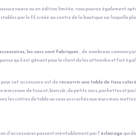
ssure neuve ou en édition limitée, vous pouvez également opt
 stables par le fil, créée au centre de la boutique sur laquelle pla
accessoires, les sacs sont fabriqués
, de nombreux commerçan
pense qu’il est gênant pour le client de les atteindre et fait ég
.
n pour cet accessoire est de
recouvrir une table de tissu color
de morceaux de tissu et, bien sûr, de petits sacs, pochettes et po
isez les cintres de table ou ceux accrochés aux murs mais mettez
ion d’accessoires passent inévitablement par l’
éclairage
qui do