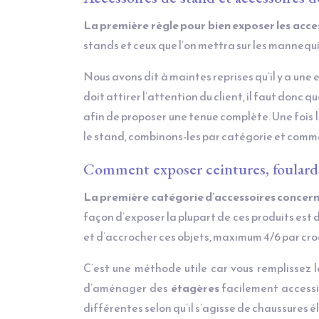
La première règle pour bien exposer les access
stands et ceux que l’on mettra sur les
mannequi
Nous avons dit à maintes reprises qu’il y a une 
doit attirer l’attention du client, il faut donc q
afin de proposer une tenue complète. Une fois l
le stand, combinons-les par catégorie et commen
Comment exposer ceintures, foulards,
La première catégorie d’accessoires concerne 
façon d’exposer la plupart de ces produits est 
et d’accrocher ces objets, maximum 4/6 par crochet
C’est une méthode utile car vous remplissez 
d’aménager des
étagères
facilement accessib
différentes selon qu’il s’agisse de chaussures é