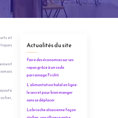
uits et
Actualités du site
utiques
Faire des économies sur ses
ulement
repas grâce à un code
 jamais
parrainage Frichti
L’alimentation halal en ligne :
i ajoute
le secret pour bien manger
rocher,
sans se déplacer
La brioche alsacienne façon
stollen, une alliance entre