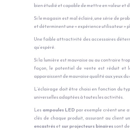
bien étudié et capable de mettre en valeur et 
Si le magasin est mal éclairé, une série de prob
et déterminent une « expérience utilisateur » p
Une faible attractivité des accessoires déterm
qu’espéré.
Si la lumière est mauvaise ou au contraire trop
façon, le potentiel de vente est réduit et l
apparaissent de mauvaise qualité aux yeux du c
L’éclairage doit être choisi en fonction du ty
universelles adaptées à toutes les activités.
Les
ampoules LED
par exemple créent une at
clés de chaque produit, assurant au client u
encastrés
et
sur projecteurs binaires
sont des