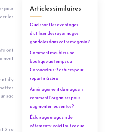
Articles similaires
er pour
cer les
Quels sont les avantages
d’utiliser des rayonnages
gondoles dans votre magasin ?
ts ont
Comment meubler une
alement
boutique au temps du
Coronavirus : 3 astuces pour
repartir à zéro
é
et d’y
chettes
Aménagement du magasin :
 un sac
comment l’organiser pour
augmenter les ventes ?
Éclairage magasin de
vêtements : voici tout ce que
it être