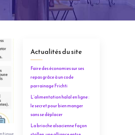
Actualités du site
Faire des économies sur ses
repas grâce à un code
parrainage Frichti
L’alimentation halal en ligne :
le secret pour bien manger
sans se déplacer
La brioche alsacienne façon
antique
stollen, une alliance entre