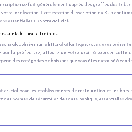
 inscription se fait généralement auprès des greffes des tribu
otre localisation. L’attestation d’inscription au RCS confirm
s essentielles sur votre activité.
ns sur le littoral atlantique
sons alcoolisées sur le littoral atlantique, vous devez présente
ée par la préfecture, atteste de votre droit à exercer cette a
 dépend des catégories de boissons que vous êtes autorisé à vendr
t crucial pour les établissements de restauration et les bars 
ect des normes de sécurité et de santé publique, essentielles da