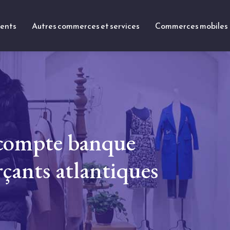
ments
Autres commerces et services
Commerces mobiles
 compte banque
çants atlantiques