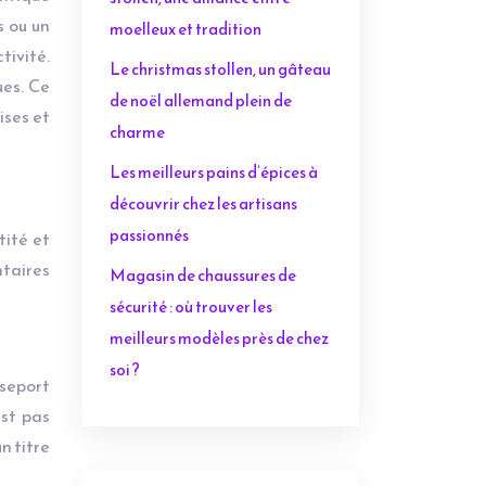
s ou un
moelleux et tradition
ivité.
Le christmas stollen, un gâteau
ues. Ce
de noël allemand plein de
ises et
charme
Les meilleurs pains d’épices à
découvrir chez les artisans
passionnés
tité et
ntaires
Magasin de chaussures de
sécurité : où trouver les
meilleurs modèles près de chez
soi ?
sseport
est pas
n titre