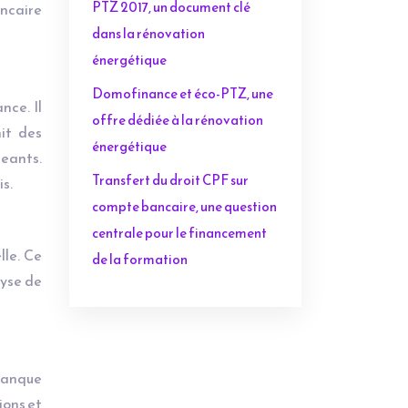
PTZ 2017, un document clé
ancaire
dans la rénovation
énergétique
Domofinance et éco-PTZ, une
nce. Il
offre dédiée à la rénovation
it des
énergétique
geants.
Transfert du droit CPF sur
is.
compte bancaire, une question
centrale pour le financement
lle. Ce
de la formation
lyse de
 Banque
ions et