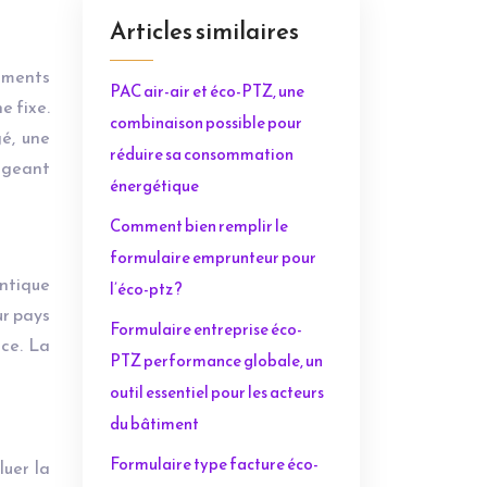
Articles similaires
cuments
PAC air-air et éco-PTZ, une
e fixe.
combinaison possible pour
é, une
réduire sa consommation
ergeant
énergétique
Comment bien remplir le
formulaire emprunteur pour
antique
l’éco-ptz ?
ur pays
Formulaire entreprise éco-
nce. La
PTZ performance globale, un
outil essentiel pour les acteurs
du bâtiment
Formulaire type facture éco-
luer la