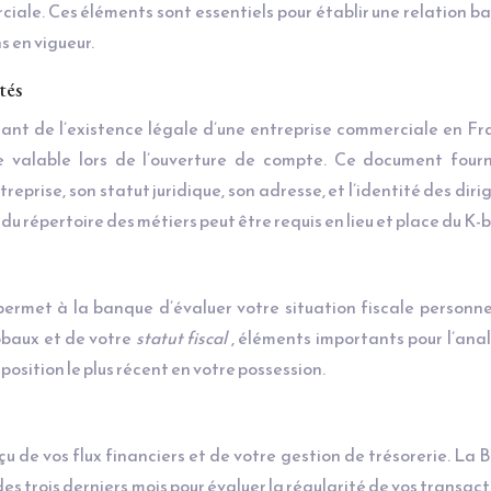
rciale. Ces éléments sont essentiels pour établir une relation b
 en vigueur.
tés
tant de l’existence légale d’une entreprise commerciale en Fra
e valable lors de l’ouverture de compte. Ce document fourn
treprise, son statut juridique, son adresse, et l’identité des diri
du répertoire des métiers peut être requis en lieu et place du K-b
 permet à la banque d’évaluer votre situation fiscale personne
obaux et de votre
statut fiscal
, éléments importants pour l’ana
mposition le plus récent en votre possession.
u de vos flux financiers et de votre gestion de trésorerie. La
 trois derniers mois pour évaluer la régularité de vos transact