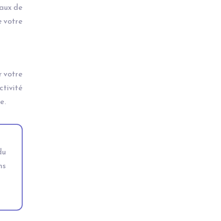
naux de
e votre
r votre
ctivité
e.
du
ns