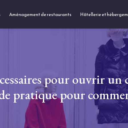
s
Aménagement de restaurants
Hôtellerie et héberge
essaires pour ouvrir un
uide pratique pour commer