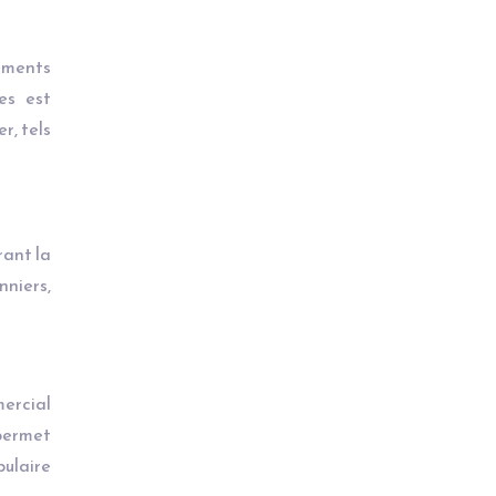
pements
es est
r, tels
rant la
niers,
mercial
 permet
pulaire