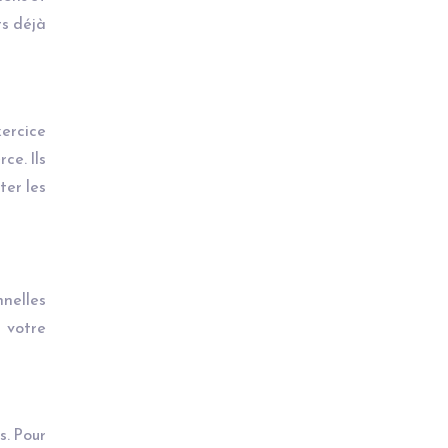
ts déjà
xercice
ce. Ils
ter les
nnelles
 votre
s. Pour