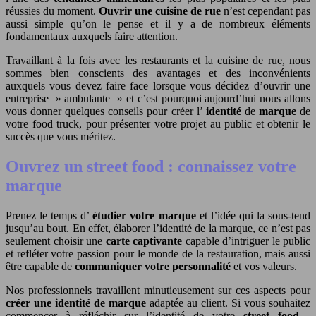
réussies du moment.
Ouvrir une cuisine de rue
n’est cependant pas
aussi simple qu’on le pense et il y a de nombreux éléments
fondamentaux auxquels faire attention.
Travaillant à la fois avec les restaurants et la cuisine de rue, nous
sommes bien conscients des avantages et des inconvénients
auxquels vous devez faire face lorsque vous décidez d’ouvrir une
entreprise » ambulante » et c’est pourquoi aujourd’hui nous allons
vous donner quelques conseils pour créer l’
identité
de
marque
de
votre food truck, pour présenter votre projet au public et obtenir le
succès que vous méritez.
Ouvrez un street food : connaissez votre
marque
Prenez le temps d’
étudier votre marque
et l’idée qui la sous-tend
jusqu’au bout. En effet, élaborer l’identité de la marque, ce n’est pas
seulement choisir une
carte captivante
capable d’intriguer le public
et refléter votre passion pour le monde de la restauration, mais aussi
être capable de
communiquer votre personnalité
et vos valeurs.
Nos professionnels travaillent minutieusement sur ces aspects pour
créer une identité de marque
adaptée au client. Si vous souhaitez
commencer à réfléchir sur l’identité de votre
street food
,